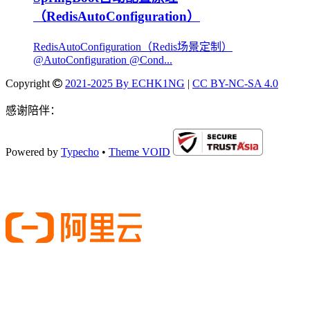
（RedisAutoConfiguration）
RedisAutoConfiguration（Redis场景定制）
@AutoConfiguration @Cond...
Copyright
2021-2025 By ECHK1NG
|
CC BY-NC-SA 4.0
感谢陪伴：
Powered by
Typecho
•
Theme VOID