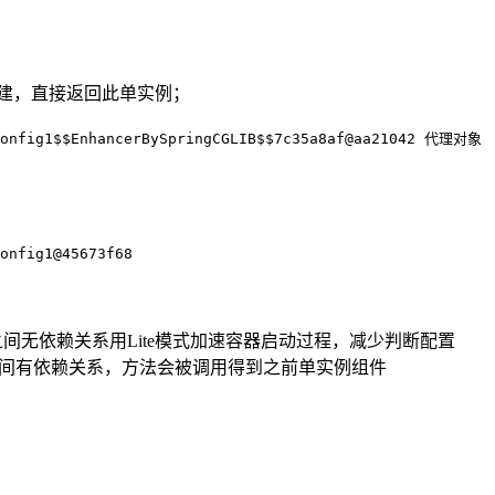
创建，直接返回此单实例；
Config1$$EnhancerBySpringCGLIB$$7c35a8af@aa21042 代理对象
onfig1@45673f68
配置类组件之间无依赖关系用Lite模式加速容器启动过程，减少判断配置
e，类组件之间有依赖关系，方法会被调用得到之前单实例组件