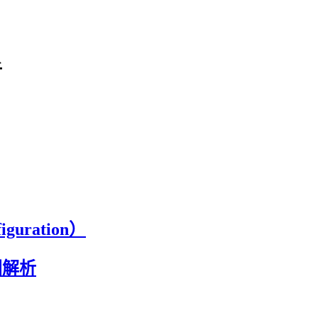
析
guration）
视图解析