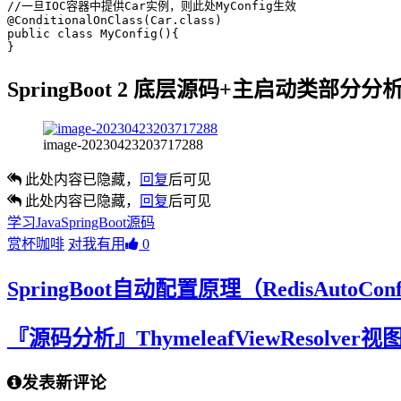
//一旦IOC容器中提供Car实例，则此处MyConfig生效

@ConditionalOnClass(Car.class)

public class MyConfig(){

}
SpringBoot 2 底层源码+主启动类部分分
image-20230423203717288
此处内容已隐藏，
回复
后可见
此处内容已隐藏，
回复
后可见
学习
Java
SpringBoot
源码
赏杯咖啡
对我有用
0
SpringBoot自动配置原理（RedisAutoConfi
『源码分析』ThymeleafViewResolver
发表新评论